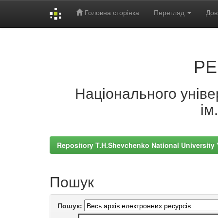
Головна сторінка
Перегляд
Дов
Skip
navigation
РЕ
Національного універ
ім
Repository T.H.Shevchenko National University
Пошук
Пошук: