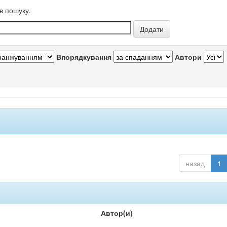
в пошуку.
Впорядкування
Автори
назад
1
Автор(и)