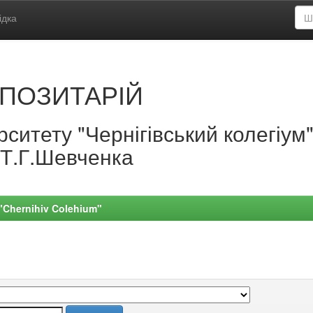
ідка
ПОЗИТАРІЙ
ситету "Чернігівський колегіум
.Т.Г.Шевченка
 "Chernihiv Colehium"