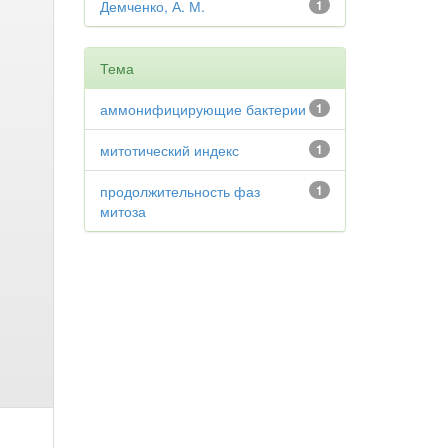
Демченко, А. М.
1
Тема
аммонифицирующие бактерии
1
митотический индекс
1
продолжительность фаз
1
митоза