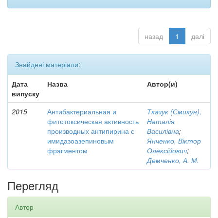
назад
1
далі
Знайдені матеріали:
Дата
Назва
Автор(и)
випуску
2015
Антибактериальная и
Ткачук (Смикун),
фитотоксическая активность
Наталія
производных антипирина с
Василівна
;
имидазоазепиновым
Янченко, Віктор
фрагментом
Олексійович
;
Демченко, А. М.
Перегляд
Автор