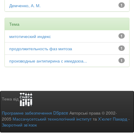
Демченко, А. М.
1
Тема
митотический индекс
1
продолжительность фаз митоза
1
производные антипирина с имидазоа...
1
Тема від
Програмне забезпечення DSpace
Авторські права © 2002-
2005
Массачусетський технологічний інститут
та
Х’юлет Пакард
-
Зворотний зв’язок