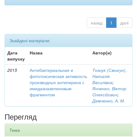
назад
1
далі
Знайдені матеріали:
Дата
Назва
Автор(и)
випуску
2015
Антибактериальная и
Ткачук (Смикун),
фитотоксическая активность
Наталія
производных антипирина с
Василівна
;
имидазоазепиновым
Янченко, Віктор
фрагментом
Олексійович
;
Демченко, А. М.
Перегляд
Тема