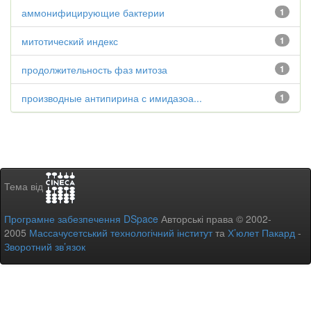
аммонифицирующие бактерии
1
митотический индекс
1
продолжительность фаз митоза
1
производные антипирина с имидазоа...
1
Тема від
Програмне забезпечення DSpace
Авторські права © 2002-
2005
Массачусетський технологічний інститут
та
Х’юлет Пакард
-
Зворотний зв’язок