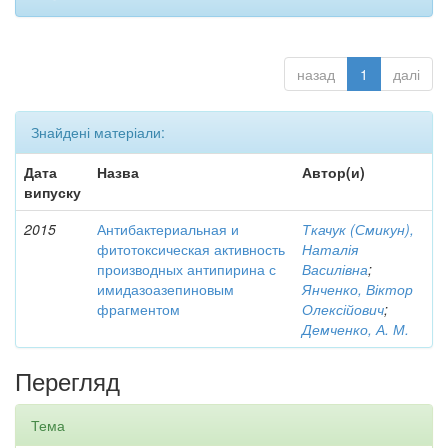
назад
1
далі
Знайдені матеріали:
Дата
Назва
Автор(и)
випуску
2015
Антибактериальная и
Ткачук (Смикун),
фитотоксическая активность
Наталія
производных антипирина с
Василівна
;
имидазоазепиновым
Янченко, Віктор
фрагментом
Олексійович
;
Демченко, А. М.
Перегляд
Тема