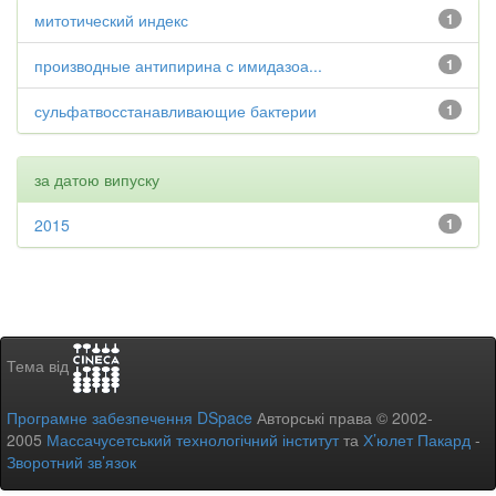
митотический индекс
1
производные антипирина с имидазоа...
1
сульфатвосстанавливающие бактерии
1
за датою випуску
2015
1
Тема від
Програмне забезпечення DSpace
Авторські права © 2002-
2005
Массачусетський технологічний інститут
та
Х’юлет Пакард
-
Зворотний зв’язок