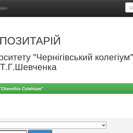
ідка
ПОЗИТАРІЙ
ситету "Чернігівський колегіум
.Т.Г.Шевченка
 "Chernihiv Colehium"