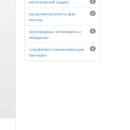
митотический индекс
1
продолжительность фаз
1
митоза
производные антипирина с
1
имидазоа...
сульфатвосстанавливающие
1
бактерии