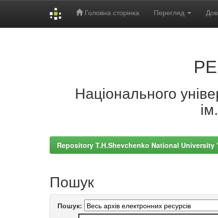
Головна сторінка
Перегляд
Дов
Skip
navigation
РЕ
Національного універ
ім
Repository T.H.Shevchenko National University
Пошук
Пошук: