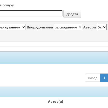
в пошуку.
Впорядкування
Автори
назад
1
Автор(и)