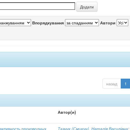
Впорядкування
Автори
назад
1
Автор(и)
активность производных
Ткачук (Смикун), Наталія Василівна
;