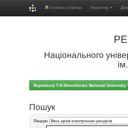
Головна сторінка
Перегляд
Дов
Skip
navigation
РЕ
Національного універ
ім
Repository T.H.Shevchenko National University
Пошук
Пошук: