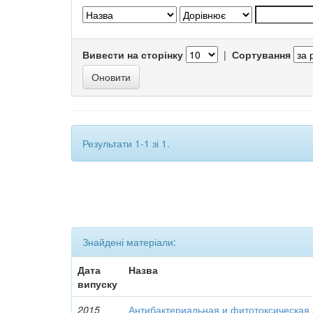
Вивести на сторінку
|
Сортування
Результати 1-1 зі 1.
Знайдені матеріали:
Дата
Назва
випуску
2015
Антибактериальная и фитотоксическая 