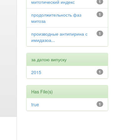
митотический индекс
1
продолжительность фаз
1
митоза
производные антипирина с
1
имидазоа...
за датою випуску
2015
1
Has File(s)
true
1