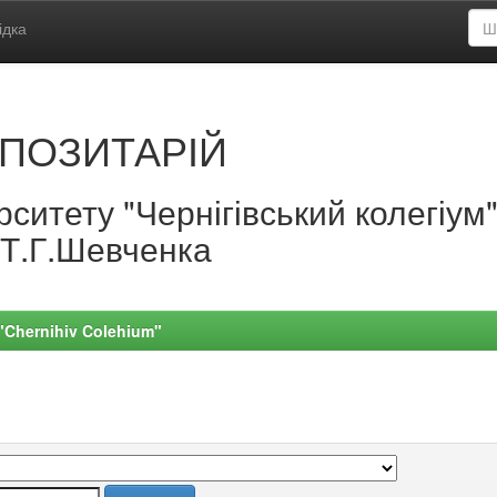
ідка
ПОЗИТАРІЙ
ситету "Чернігівський колегіум
.Т.Г.Шевченка
 "Chernihiv Colehium"