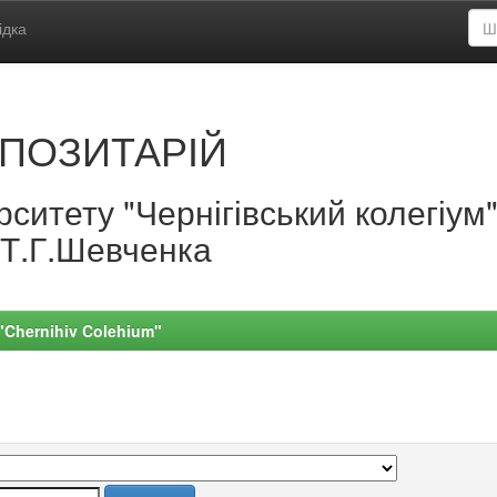
ідка
ПОЗИТАРІЙ
ситету "Чернігівський колегіум
.Т.Г.Шевченка
 "Chernihiv Colehium"