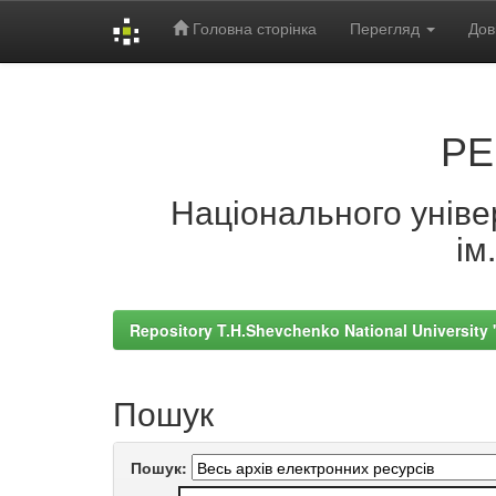
Головна сторінка
Перегляд
Дов
Skip
navigation
РЕ
Національного універ
ім
Repository T.H.Shevchenko National University
Пошук
Пошук: