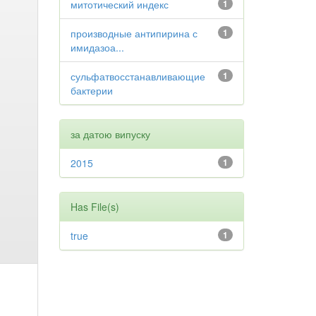
митотический индекс
1
производные антипирина с
1
имидазоа...
сульфатвосстанавливающие
1
бактерии
за датою випуску
2015
1
Has File(s)
true
1