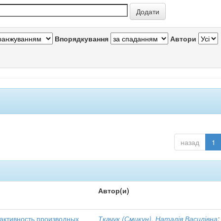
Впорядкування
Автори
назад
1
Автор(и)
активность производных
Ткачук (Смикун), Наталія Василівна
;