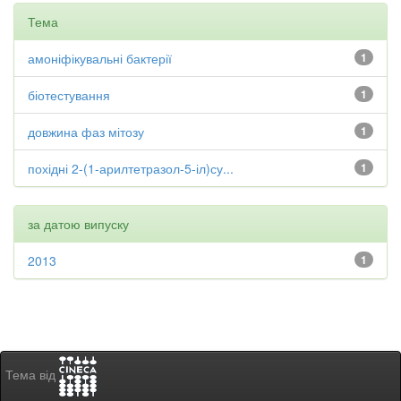
Тема
амоніфікувальні бактерії
1
біотестування
1
довжина фаз мітозу
1
похідні 2-(1-арилтетразол-5-іл)су...
1
за датою випуску
2013
1
Тема від