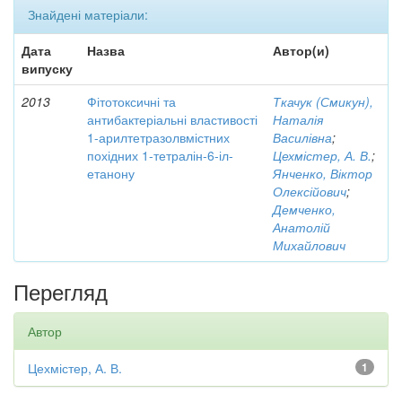
Знайдені матеріали:
Дата
Назва
Автор(и)
випуску
2013
Фітотоксичні та
Ткачук (Смикун),
антибактеріальні властивості
Наталія
1-арилтетразолвмістних
Василівна
;
похідних 1-тетралін-6-іл-
Цехмістер, А. В.
;
етанону
Янченко, Віктор
Олексійович
;
Демченко,
Анатолій
Михайлович
Перегляд
Автор
Цехмістер, А. В.
1