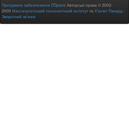
Програмне забезпечення DSpace
Авторські права © 2002-
2005
Массачусетський технологічний інститут
та
Х’юлет Пакард
-
Зворотний зв’язок