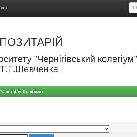
ідка
ПОЗИТАРІЙ
ситету "Чернігівський колегіум
.Т.Г.Шевченка
 "Chernihiv Colehium"