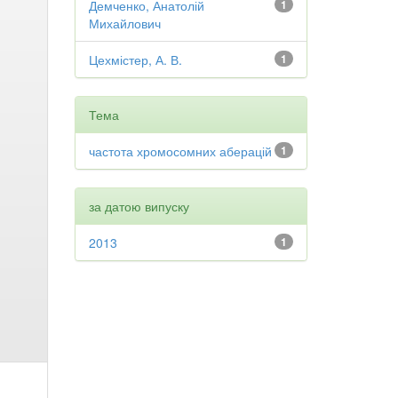
Демченко, Анатолій
1
Михайлович
Цехмістер, А. В.
1
Тема
частота хромосомних аберацій
1
за датою випуску
2013
1