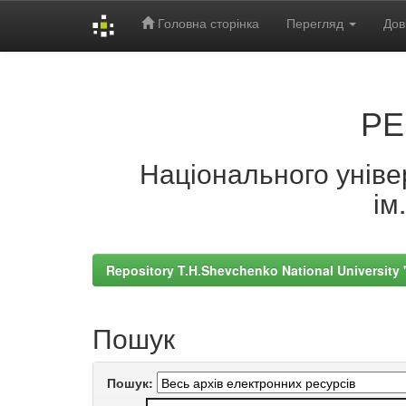
Головна сторінка
Перегляд
Дов
Skip
navigation
РЕ
Національного універ
ім
Repository T.H.Shevchenko National University
Пошук
Пошук: