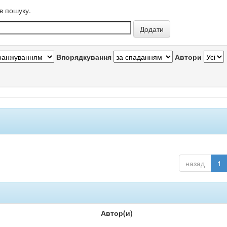
в пошуку.
Впорядкування
Автори
назад
1
Автор(и)