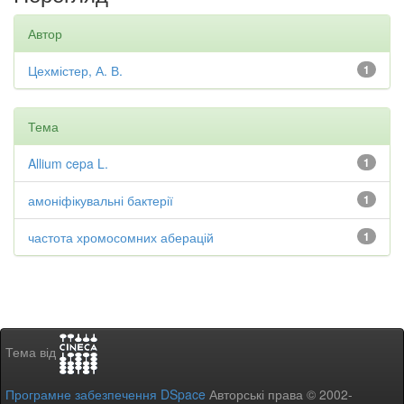
Автор
Цехмістер, А. В.
1
Тема
Allium cepa L.
1
амоніфікувальні бактерії
1
частота хромосомних аберацій
1
Тема від
Програмне забезпечення DSpace
Авторські права © 2002-