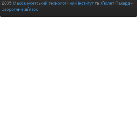
2005
Массачусетський технологічний інститут
та
Х’юлет Пакард
-
Зворотний зв’язок