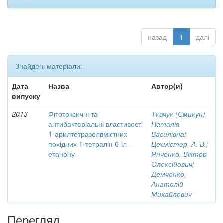
назад
1
далі
Знайдені матеріали:
Дата
Назва
Автор(и)
випуску
2013
Фітотоксичні та
Ткачук (Смикун),
антибактеріальні властивості
Наталія
1-арилтетразолвмістних
Василівна
;
похідних 1-тетралін-6-іл-
Цехмістер, А. В.
;
етанону
Янченко, Віктор
Олексійович
;
Демченко,
Анатолій
Михайлович
Перегляд