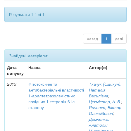
Результати 1-1 зі 1.
назад
1
далі
Знайдені матеріали:
Дата
Назва
Автор(и)
випуску
2013
Фітотоксичні та
Ткачук (Смикун),
антибактеріальні властивості
Наталія
1-арилтетразолвмістних
Василівна
;
похідних 1-тетралін-6-іл-
Цехмістер, А. В.
;
етанону
Янченко, Віктор
Олексійович
;
Демченко,
Анатолій
Михайлович