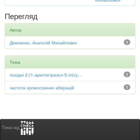
Перегляд
Автор
Демченко, Анатолій Михайлович
1
Тема
похідні 2-(1-арилтетразол-5-іл)су...
1
частота хромосомних аберацій
1
Тема від