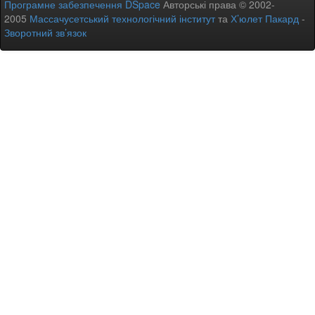
Програмне забезпечення DSpace
Авторські права © 2002-
2005
Массачусетський технологічний інститут
та
Х’юлет Пакард
-
Зворотний зв’язок