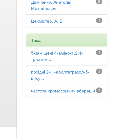
Демченко, Анатолій
2
Михайлович
Цехмістер, А. В.
1
Тема
5-заміщені 4-аміно-1,2,4-
1
триазол-...
похідні 2-(1-арилтетразол-5-
1
іл)су...
частота хромосомних аберацій
1