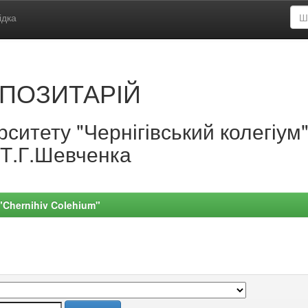
ідка
ПОЗИТАРІЙ
ситету "Чернігівський колегіум
.Т.Г.Шевченка
 "Chernihiv Colehium"