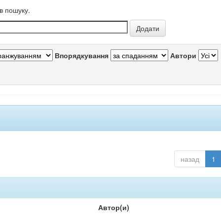
в пошуку.
Впорядкування
Автори
назад
1
Автор(и)