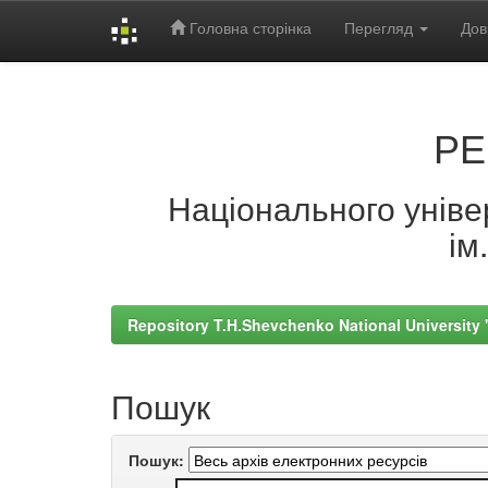
Головна сторінка
Перегляд
Дов
Skip
navigation
РЕ
Національного універ
ім
Repository T.H.Shevchenko National University
Пошук
Пошук: