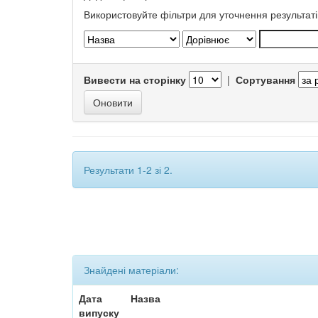
Використовуйте фільтри для уточнення результаті
Вивести на сторінку
|
Сортування
Результати 1-2 зі 2.
Знайдені матеріали:
Дата
Назва
випуску