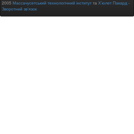
2005
Массачусетський технологічний інститут
та
Х’юлет Пакард
-
Зворотний зв’язок