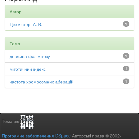
Автор
Цехмістер, А. В.
1
Тема
довжина фаз мітозу
1
мітотичний індекс
1
частота хромосомних аберацій
1
Тема від
Програмне забезпечення DSpace
Авторські права © 2002-