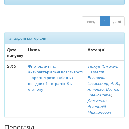
назад
1
далі
Знайдені матеріали:
Дата
Назва
Автор(и)
випуску
2013
Фітотоксичні та
Ткачук (Смикун),
антибактеріальні властивості
Наталія
1-арилтетразолвмістних
Василівна
;
похідних 1-тетралін-6-іл-
Цехмістер, А. В.
;
етанону
Янченко, Віктор
Олексійович
;
Демченко,
Анатолій
Михайлович
Перегляд