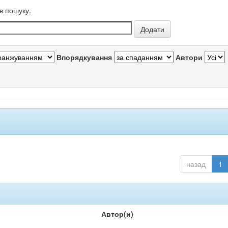
в пошуку.
Впорядкування
Автори
назад
1
Автор(и)