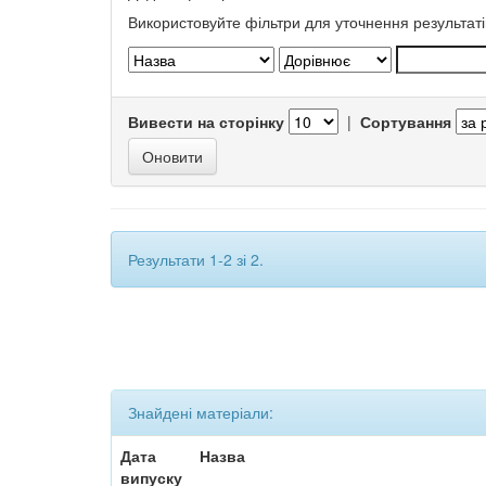
Використовуйте фільтри для уточнення результаті
Вивести на сторінку
|
Сортування
Результати 1-2 зі 2.
Знайдені матеріали:
Дата
Назва
випуску