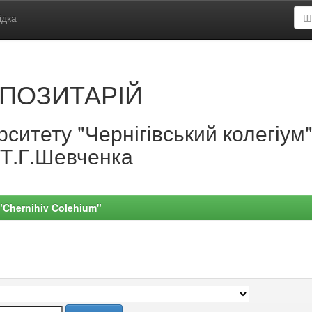
ідка
ПОЗИТАРІЙ
ситету "Чернігівський колегіум
.Т.Г.Шевченка
 "Chernihiv Colehium"