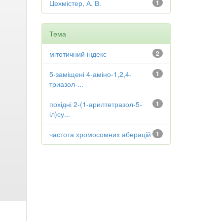
Цехмістер, А. В.
1
Тема
мітотичний індекс
2
5-заміщені 4-аміно-1,2,4-
1
триазол-...
похідні 2-(1-арилтетразол-5-
1
іл)су...
частота хромосомних аберацій
1