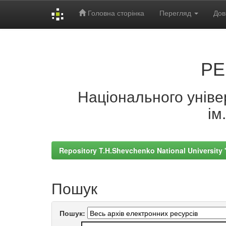
Головна сторінка
Перегляд
Дов
Skip
navigation
РЕ
Національного універ
ім
Repository T.H.Shevchenko National University
Пошук
Пошук: