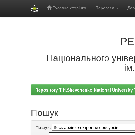
Головна сторінка
Перегляд
Дов
Skip
navigation
РЕ
Національного універ
ім
Repository T.H.Shevchenko National University
Пошук
Пошук: