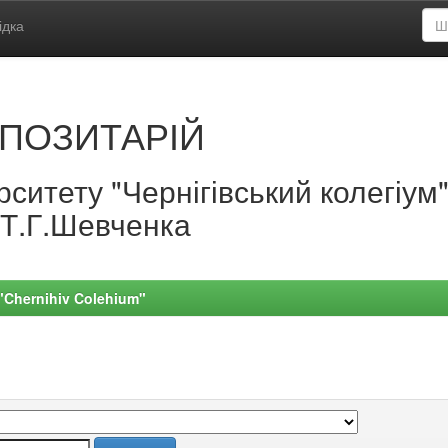
ідка
ПОЗИТАРІЙ
ситету "Чернігівський колегіум
.Т.Г.Шевченка
 "Chernihiv Colehium"