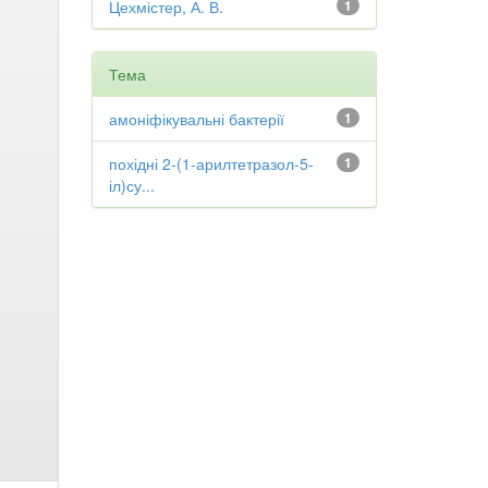
Цехмістер, А. В.
1
Тема
амоніфікувальні бактерії
1
похідні 2-(1-арилтетразол-5-
1
іл)су...