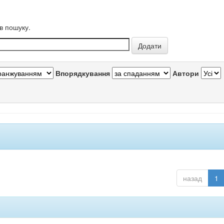
в пошуку.
Впорядкування
Автори
назад
1