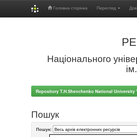
Головна сторінка
Перегляд
Дов
Skip
navigation
РЕ
Національного універ
ім
Repository T.H.Shevchenko National University
Пошук
Пошук: