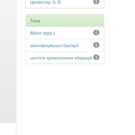
Цехмістер, А. В.
1
Тема
Allium cepa L.
1
амоніфікувальні бактерії
1
частота хромосомних аберацій
1