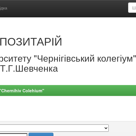
ідка
ПОЗИТАРІЙ
ситету "Чернігівський колегіум
.Т.Г.Шевченка
 "Chernihiv Colehium"