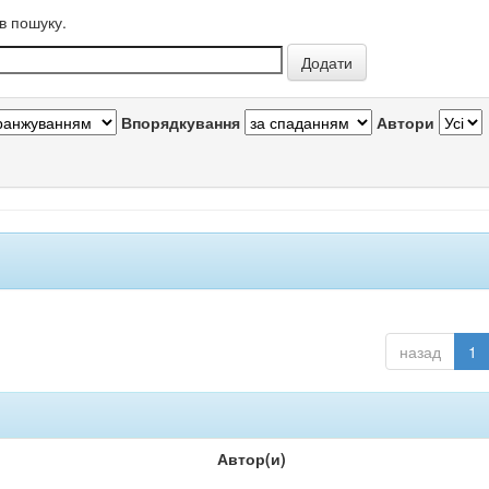
в пошуку.
Впорядкування
Автори
назад
1
Автор(и)