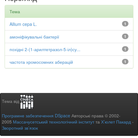
Тема
Allium cepa L.
1
амоніфікувальні бактерії
1
похідні 2-(1-арилтетразол-5-іл)су...
1
частота хромосомних аберацій
1
Тема від
Програмне забезпечення DSpace
Авторські права © 2002-
2005
Массачусетський технологічний інститут
та
Х’юлет Пакард
-
Зворотний зв’язок