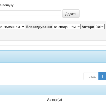
в пошуку.
Впорядкування
Автори
назад
1
Автор(и)