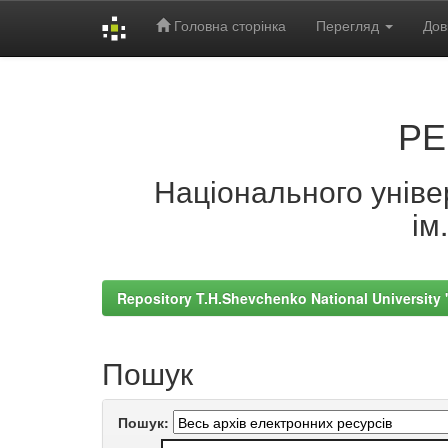
Головна сторінка
Перегляд
Дов
Skip
navigation
РЕ
Національного універ
ім
Repository T.H.Shevchenko National University
Пошук
Пошук: