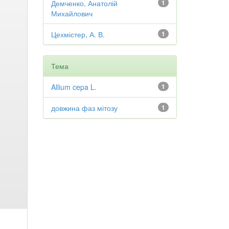
Демченко, Анатолій
1
Михайлович
Цехмістер, А. В.
1
Тема
Allium cepa L.
1
довжина фаз мітозу
1