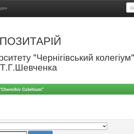
ідка
ПОЗИТАРІЙ
ситету "Чернігівський колегіум
.Т.Г.Шевченка
 "Chernihiv Colehium"