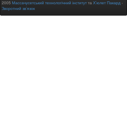
2005
Массачусетський технологічний інститут
та
Х’юлет Пакард
-
Зворотний зв’язок