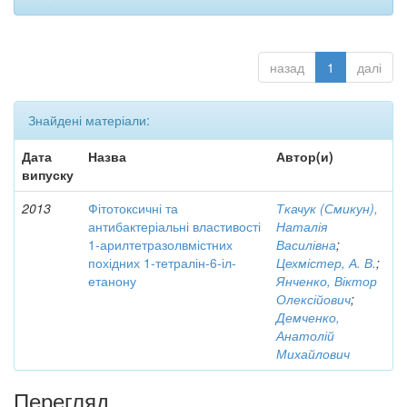
назад
1
далі
Знайдені матеріали:
Дата
Назва
Автор(и)
випуску
2013
Фітотоксичні та
Ткачук (Смикун),
антибактеріальні властивості
Наталія
1-арилтетразолвмістних
Василівна
;
похідних 1-тетралін-6-іл-
Цехмістер, А. В.
;
етанону
Янченко, Віктор
Олексійович
;
Демченко,
Анатолій
Михайлович
Перегляд