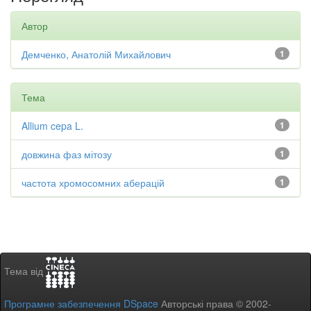
Автор
Демченко, Анатолій Михайлович
1
Тема
Allium cepa L.
1
довжина фаз мітозу
1
частота хромосомних аберацій
1
Тема від
Програмне забезпечення DSpace
Авторські права © 2002-