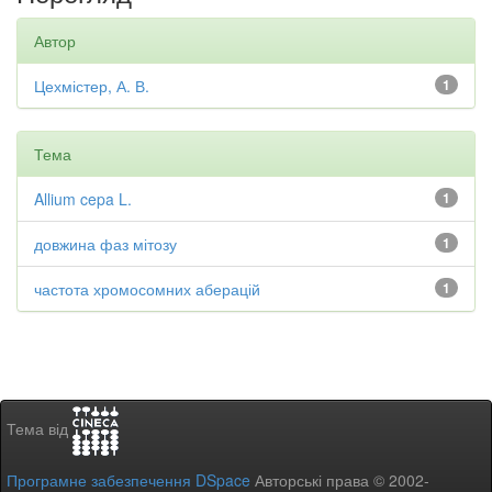
Автор
Цехмістер, А. В.
1
Тема
Allium cepa L.
1
довжина фаз мітозу
1
частота хромосомних аберацій
1
Тема від
Програмне забезпечення DSpace
Авторські права © 2002-