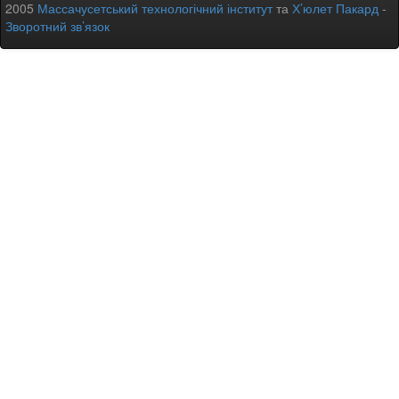
2005
Массачусетський технологічний інститут
та
Х’юлет Пакард
-
Зворотний зв’язок