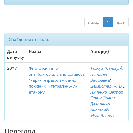
назад
1
далі
Знайдені матеріали:
Дата
Назва
Автор(и)
випуску
2013
Фітотоксичні та
Ткачук (Смикун),
антибактеріальні властивості
Наталія
1-арилтетразолвмістних
Василівна
;
похідних 1-тетралін-6-іл-
Цехмістер, А. В.
;
етанону
Янченко, Віктор
Олексійович
;
Демченко,
Анатолій
Михайлович
Перегляд