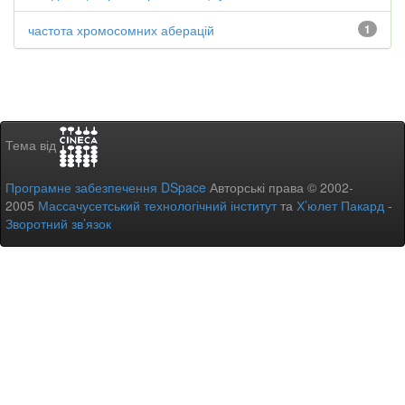
частота хромосомних аберацій
1
Тема від
Програмне забезпечення DSpace
Авторські права © 2002-
2005
Массачусетський технологічний інститут
та
Х’юлет Пакард
-
Зворотний зв’язок