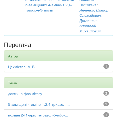
5-заміщених 4-аміно-1,2,4-
Василівна
;
триазол-3-тіолів
Янченко, Віктор
Олексійович
;
Демченко,
Анатолій
Михайлович
Перегляд
Автор
Цехмістер, А. В.
1
Тема
довжина фаз мітозу
2
5-заміщені 4-аміно-1,2,4-триазол-...
1
похідні 2-(1-арилтетразол-5-іл)су...
1