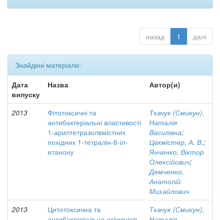
назад
1
далі
Знайдені матеріали:
Дата
Назва
Автор(и)
випуску
2013
Фітотоксичні та
Ткачук (Смикун),
антибактеріальні властивості
Наталія
1-арилтетразолвмістних
Василівна
;
похідних 1-тетралін-6-іл-
Цехмістер, А. В.
;
етанону
Янченко, Віктор
Олексійович
;
Демченко,
Анатолій
Михайлович
2013
Цитотоксична та
Ткачук (Смикун),
антибактеріальна активність
Наталія