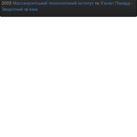
2005
Массачусетський технологічний інститут
та
Х’юлет Пакард
-
Зворотний зв’язок