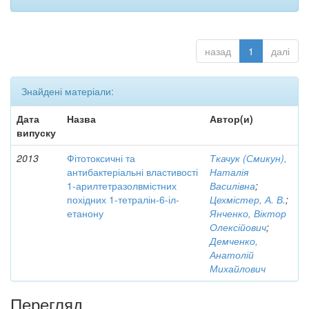
назад
1
далі
Знайдені матеріали:
Дата
Назва
Автор(и)
випуску
2013
Фітотоксичні та
Ткачук (Смикун),
антибактеріальні властивості
Наталія
1-арилтетразолвмістних
Василівна
;
похідних 1-тетралін-6-іл-
Цехмістер, А. В.
;
етанону
Янченко, Віктор
Олексійович
;
Демченко,
Анатолій
Михайлович
Перегляд