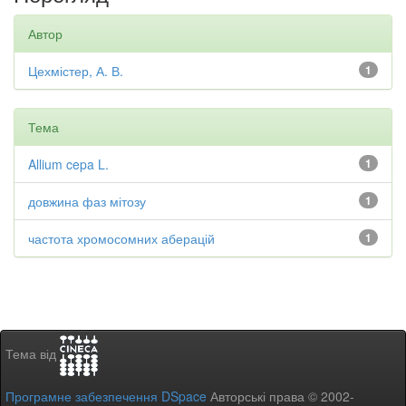
Автор
Цехмістер, А. В.
1
Тема
Allium cepa L.
1
довжина фаз мітозу
1
частота хромосомних аберацій
1
Тема від
Програмне забезпечення DSpace
Авторські права © 2002-