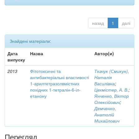
назад
1
далі
Знайдені матеріали:
Дата
Назва
Автор(и)
випуску
2013
Фітотоксичні та
Ткачук (Смикун),
антибактеріальні властивості
Наталія
1-арилтетразолвмістних
Василівна
;
похідних 1-тетралін-6-іл-
Цехмістер, А. В.
;
етанону
Янченко, Віктор
Олексійович
;
Демченко,
Анатолій
Михайлович
Перегляд