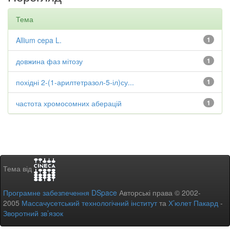
Тема
Allium cepa L.
1
довжина фаз мітозу
1
похідні 2-(1-арилтетразол-5-іл)су...
1
частота хромосомних аберацій
1
Тема від
Програмне забезпечення DSpace
Авторські права © 2002-
2005
Массачусетський технологічний інститут
та
Х’юлет Пакард
-
Зворотний зв’язок