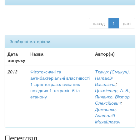
назад
1
далі
Знайдені матеріали:
Дата
Назва
Автор(и)
випуску
2013
Фітотоксичні та
Ткачук (Смикун),
антибактеріальні властивості
Наталія
1-арилтетразолвмістних
Василівна
;
похідних 1-тетралін-6-іл-
Цехмістер, А. В.
;
етанону
Янченко, Віктор
Олексійович
;
Демченко,
Анатолій
Михайлович
Перегляд