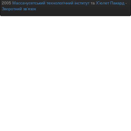
2005
Массачусетський технологічний інститут
та
Х’юлет Пакард
-
Зворотний зв’язок