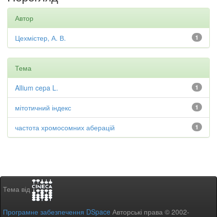
Автор
Цехмістер, А. В.
1
Тема
Allium cepa L.
1
мітотичний індекс
1
частота хромосомних аберацій
1
Тема від
Програмне забезпечення DSpace
Авторські права © 2002-