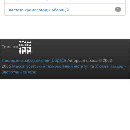
частота хромосомних аберацій
1
Тема від
Програмне забезпечення DSpace
Авторські права © 2002-
2005
Массачусетський технологічний інститут
та
Х’юлет Пакард
-
Зворотний зв’язок