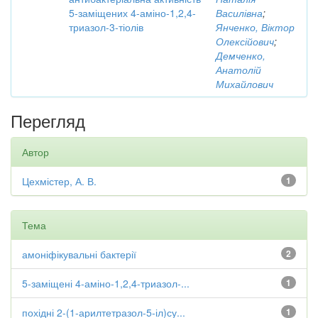
5-заміщених 4-аміно-1,2,4-
Василівна
;
триазол-3-тіолів
Янченко, Віктор
Олексійович
;
Демченко,
Анатолій
Михайлович
Перегляд
Автор
Цехмістер, А. В.
1
Тема
амоніфікувальні бактерії
2
5-заміщені 4-аміно-1,2,4-триазол-...
1
похідні 2-(1-арилтетразол-5-іл)су...
1