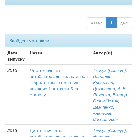
назад
1
далі
Знайдені матеріали:
Дата
Назва
Автор(и)
випуску
2013
Фітотоксичні та
Ткачук (Смикун),
антибактеріальні властивості
Наталія
1-арилтетразолвмістних
Василівна
;
похідних 1-тетралін-6-іл-
Цехмістер, А. В.
;
етанону
Янченко, Віктор
Олексійович
;
Демченко,
Анатолій
Михайлович
2013
Цитотоксична та
Ткачук (Смикун),
антибактеріальна активність
Наталія