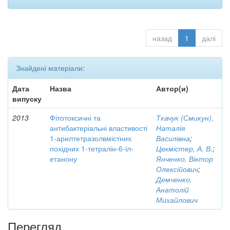
назад
1
далі
Знайдені матеріали:
Дата
Назва
Автор(и)
випуску
2013
Фітотоксичні та
Ткачук (Смикун),
антибактеріальні властивості
Наталія
1-арилтетразолвмістних
Василівна
;
похідних 1-тетралін-6-іл-
Цехмістер, А. В.
;
етанону
Янченко, Віктор
Олексійович
;
Демченко,
Анатолій
Михайлович
Перегляд