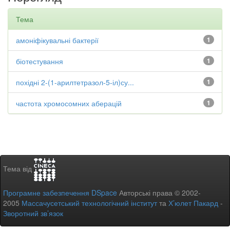
Тема
амоніфікувальні бактерії
1
біотестування
1
похідні 2-(1-арилтетразол-5-іл)су...
1
частота хромосомних аберацій
1
Тема від
Програмне забезпечення DSpace
Авторські права © 2002-
2005
Массачусетський технологічний інститут
та
Х’юлет Пакард
-
Зворотний зв’язок