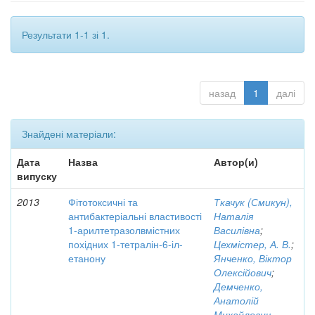
Результати 1-1 зі 1.
назад
1
далі
Знайдені матеріали:
Дата
Назва
Автор(и)
випуску
2013
Фітотоксичні та
Ткачук (Смикун),
антибактеріальні властивості
Наталія
1-арилтетразолвмістних
Василівна
;
похідних 1-тетралін-6-іл-
Цехмістер, А. В.
;
етанону
Янченко, Віктор
Олексійович
;
Демченко,
Анатолій
Михайлович