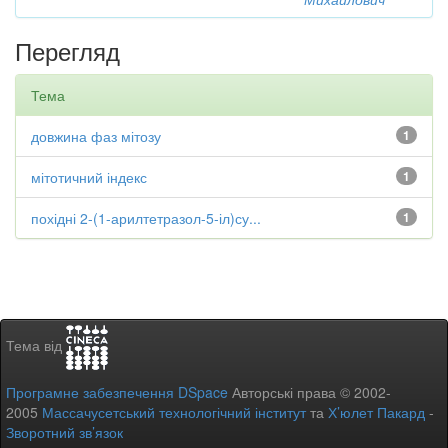
Перегляд
Тема
довжина фаз мітозу
1
мітотичний індекс
1
похідні 2-(1-арилтетразол-5-іл)су...
1
Тема від
Програмне забезпечення DSpace
Авторські права © 2002-
2005
Массачусетський технологічний інститут
та
Х’юлет Пакард
-
Зворотний зв’язок