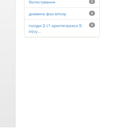
біотестування
1
довжина фаз мітозу
1
похідні 2-(1-арилтетразол-5-
1
іл)су...