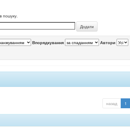
в пошуку.
Впорядкування
Автори
назад
1