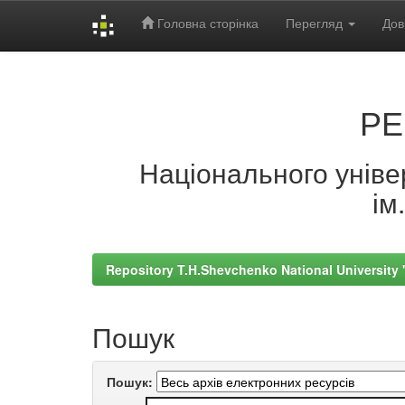
Головна сторінка
Перегляд
Дов
Skip
navigation
РЕ
Національного універ
ім
Repository T.H.Shevchenko National University
Пошук
Пошук: