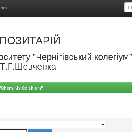
ідка
ПОЗИТАРІЙ
ситету "Чернігівський колегіум
.Т.Г.Шевченка
 "Chernihiv Colehium"