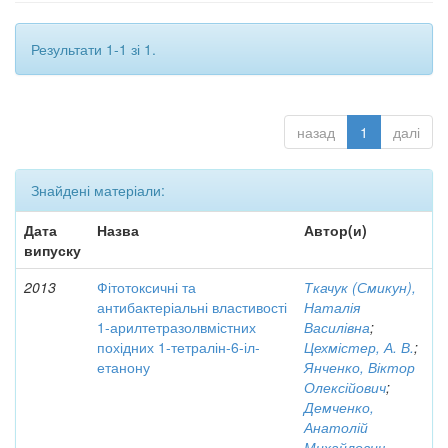
Результати 1-1 зі 1.
назад
1
далі
Знайдені матеріали:
Дата
Назва
Автор(и)
випуску
2013
Фітотоксичні та
Ткачук (Смикун),
антибактеріальні властивості
Наталія
1-арилтетразолвмістних
Василівна
;
похідних 1-тетралін-6-іл-
Цехмістер, А. В.
;
етанону
Янченко, Віктор
Олексійович
;
Демченко,
Анатолій
Михайлович