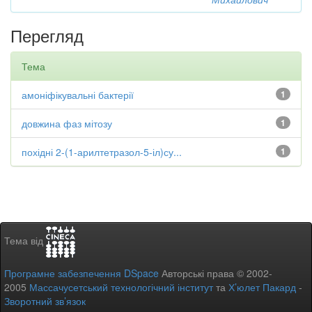
Перегляд
Тема
амоніфікувальні бактерії
1
довжина фаз мітозу
1
похідні 2-(1-арилтетразол-5-іл)су...
1
Тема від
Програмне забезпечення DSpace
Авторські права © 2002-
2005
Массачусетський технологічний інститут
та
Х’юлет Пакард
-
Зворотний зв’язок