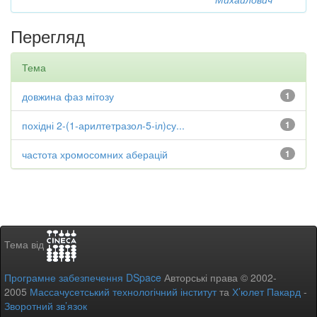
Перегляд
Тема
довжина фаз мітозу
1
похідні 2-(1-арилтетразол-5-іл)су...
1
частота хромосомних аберацій
1
Тема від
Програмне забезпечення DSpace
Авторські права © 2002-
2005
Массачусетський технологічний інститут
та
Х’юлет Пакард
-
Зворотний зв’язок