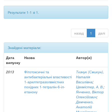
Результати 1-1 зі 1.
назад
1
далі
Знайдені матеріали:
Дата
Назва
Автор(и)
випуску
2013
Фітотоксичні та
Ткачук (Смикун),
антибактеріальні властивості
Наталія
1-арилтетразолвмістних
Василівна
;
похідних 1-тетралін-6-іл-
Цехмістер, А. В.
;
етанону
Янченко, Віктор
Олексійович
;
Демченко,
Анатолій
Михайлович