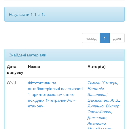
Результати 1-1 зі 1.
назад
1
далі
Знайдені матеріали:
Дата
Назва
Автор(и)
випуску
2013
Фітотоксичні та
Ткачук (Смикун),
антибактеріальні властивості
Наталія
1-арилтетразолвмістних
Василівна
;
похідних 1-тетралін-6-іл-
Цехмістер, А. В.
;
етанону
Янченко, Віктор
Олексійович
;
Демченко,
Анатолій
Михайлович