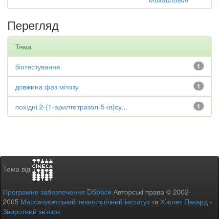
Перегляд
Тема
біотестування
1
довжина фаз мітозу
1
похідні 2-(1-арилтетразол-5-іл)су...
1
Тема від
Програмне забезпечення DSpace
Авторські права © 2002-
2005
Массачусетський технологічний інститут
та
Х’юлет Пакард
-
Зворотний зв’язок