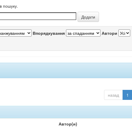
в пошуку.
Впорядкування
Автори
назад
1
Автор(и)