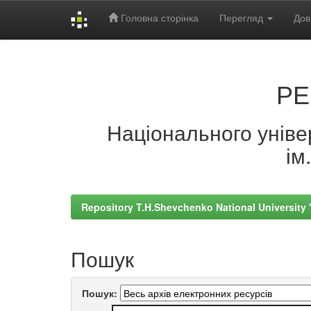
Головна сторінка
Перегляд
Дов
Skip
navigation
РЕ
Національного універ
ім
Repository T.H.Shevchenko National University
Пошук
Пошук: