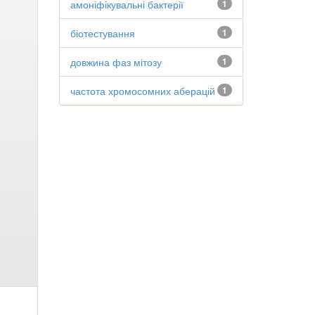
амоніфікувальні бактерії
1
біотестування
1
довжина фаз мітозу
1
частота хромосомних аберацій
1