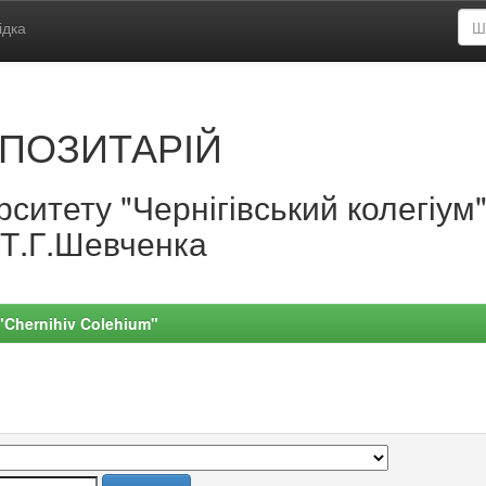
ідка
ПОЗИТАРІЙ
ситету "Чернігівський колегіум
.Т.Г.Шевченка
 "Chernihiv Colehium"