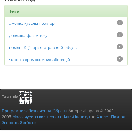
Тема
амоніфікувальні бактерії
1
довжина фаз мітозу
1
похідні 2-(1-арилтетразол-5-іл)су...
1
частота хромосомних аберацій
1
Тема від
Програмне забезпечення DSpace
Авторські права © 2002-
2005
Массачусетський технологічний інститут
та
Х’юлет Пакард
-
Зворотний зв’язок