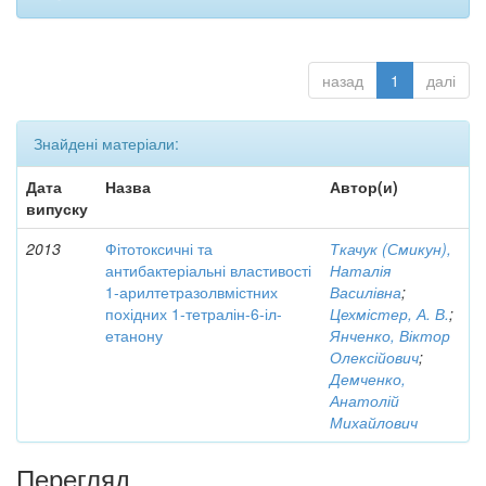
назад
1
далі
Знайдені матеріали:
Дата
Назва
Автор(и)
випуску
2013
Фітотоксичні та
Ткачук (Смикун),
антибактеріальні властивості
Наталія
1-арилтетразолвмістних
Василівна
;
похідних 1-тетралін-6-іл-
Цехмістер, А. В.
;
етанону
Янченко, Віктор
Олексійович
;
Демченко,
Анатолій
Михайлович
Перегляд