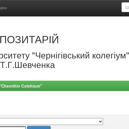
ідка
ПОЗИТАРІЙ
ситету "Чернігівський колегіум
.Т.Г.Шевченка
 "Chernihiv Colehium"