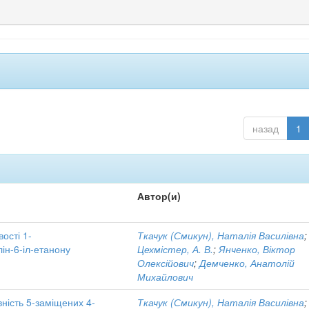
назад
1
Автор(и)
вості 1-
Ткачук (Смикун), Наталія Василівна
;
ін-6-іл-етанону
Цехмістер, А. В.
;
Янченко, Віктор
Олексійович
;
Демченко, Анатолій
Михайлович
ність 5-заміщених 4-
Ткачук (Смикун), Наталія Василівна
;