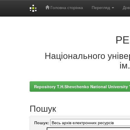
Головна сторінка
Перегляд
Дов
Skip
navigation
РЕ
Національного універ
ім
Repository T.H.Shevchenko National University
Пошук
Пошук: