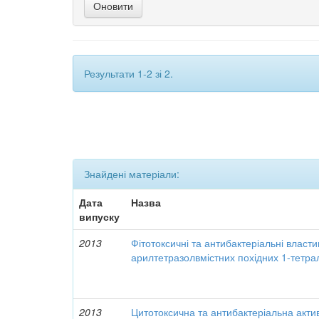
Результати 1-2 зі 2.
Знайдені матеріали:
Дата
Назва
випуску
2013
Фітотоксичні та антибактеріальні власти
арилтетразолвмістних похідних 1-тетрал
2013
Цитотоксична та антибактеріальна актив