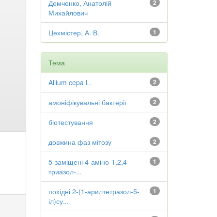
Демченко, Анатолій
2
Михайлович
Цехмістер, А. В.
1
Тема
Allium cepa L.
2
амоніфікувальні бактерії
2
біотестування
2
довжина фаз мітозу
2
5-заміщені 4-аміно-1,2,4-
1
триазол-...
похідні 2-(1-арилтетразол-5-
1
іл)су...