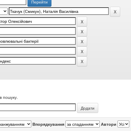
в пошуку.
Впорядкування
Автори