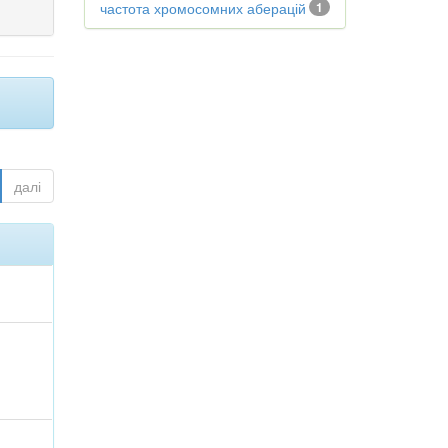
частота хромосомних аберацій
1
далі