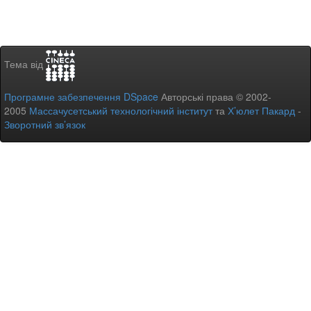
Тема від
Програмне забезпечення DSpace
Авторські права © 2002-
2005
Массачусетський технологічний інститут
та
Х’юлет Пакард
-
Зворотний зв’язок