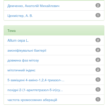
Демченко, Анатолій Михайлович
2
Цехмістер, А. В.
1
Тема
Allium cepa L.
2
амоніфікувальні бактерії
2
довжина фаз мітозу
2
мітотичний індекс
2
5-заміщені 4-аміно-1,2,4-триазол-...
1
похідні 2-(1-арилтетразол-5-іл)су...
1
частота хромосомних аберацій
1