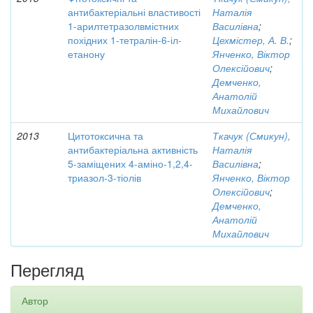
антибактеріальні властивості
Наталія
1-арилтетразолвмістних
Василівна
;
похідних 1-тетралін-6-іл-
Цехмістер, А. В.
;
етанону
Янченко, Віктор
Олексійович
;
Демченко,
Анатолій
Михайлович
2013
Цитотоксична та
Ткачук (Смикун),
антибактеріальна активність
Наталія
5-заміщених 4-аміно-1,2,4-
Василівна
;
триазол-3-тіолів
Янченко, Віктор
Олексійович
;
Демченко,
Анатолій
Михайлович
Перегляд
Автор