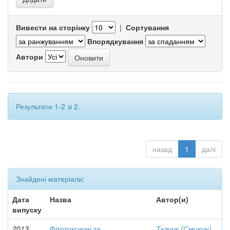
Вивести на сторінку
|
Сортування
Впорядкування
Автори
Результати 1-2 зі 2.
назад
1
далі
Знайдені матеріали:
Дата
Назва
Автор(и)
випуску
2013
Фітотоксичні та
Ткачук (Смикун),