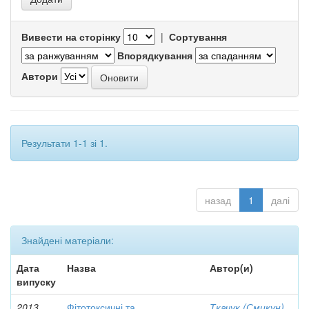
Вивести на сторінку
|
Сортування
Впорядкування
Автори
Результати 1-1 зі 1.
назад
1
далі
Знайдені матеріали:
Дата
Назва
Автор(и)
випуску
2013
Фітотоксичні та
Ткачук (Смикун),