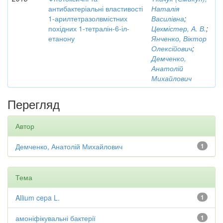
антибактеріальні властивості
Наталія
1-арилтетразолвмістних
Василівна
;
похідних 1-тетралін-6-іл-
Цехмістер, А. В.
;
етанону
Янченко, Віктор
Олексійович
;
Демченко,
Анатолій
Михайлович
Перегляд
Автор
Демченко, Анатолій Михайлович
1
Тема
Allium cepa L.
1
амоніфікувальні бактерії
1