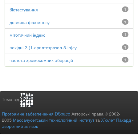
біотестування
1
довжина фаз мітозу
1
мітотичний індекс
1
похідні 2-(1-арилтетразол-5-іл)су...
1
частота хромосомних аберацій
1
Тема від
Програмне забезпечення DSpace
Авторські права © 2002-
2005
Массачусетський технологічний інститут
та
Х’юлет Пакард
-
Зворотний зв’язок