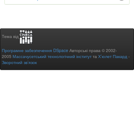
Тема від
Програмне забезпечення DSpace
Авторські права © 2002-
2005
Массачусетський технологічний інститут
та
Х’юлет Пакард
-
Зворотний зв’язок