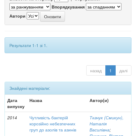
Впорядкування
Автори
Результати 1-1 зі 1.
назад
1
далі
Знайдені матеріали:
Дата
Назва
Автор(и)
випуску
2014
Чутливість бактерій
Ткачук (Смикун),
корозійно небезпечних
Наталія
груп до азолів та азинів
Василівна
;
Янченко, Віктор