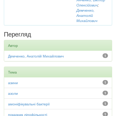
Олексійович
;
Демченко,
Анатолій
Михайлович
Перегляд
Автор
Демченко, Анатолій Михайлович
1
Тема
азини
1
азоли
1
амоніфікувальні бактерії
1
показник ліпофільності
1