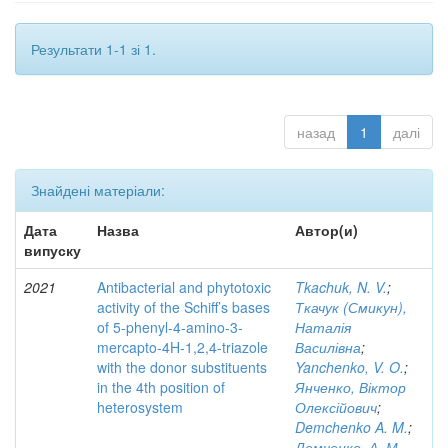
Результати 1-1 зі 1.
назад
1
далі
Знайдені матеріали:
Дата
Назва
Автор(и)
випуску
2021
Antibacterial and phytotoxic
Tkachuk, N. V.
;
activity of the Schiff’s bases
Ткачук (Смикун),
of 5-phenyl-4-amino-3-
Наталія
mercapto-4H-1,2,4-triazole
Василівна
;
with the donor substituents
Yanchenko, V. O.
;
in the 4th position of
Янченко, Віктор
heterosystem
Олексійович
;
Demchenko A. M.
;
Демченко, А. М.