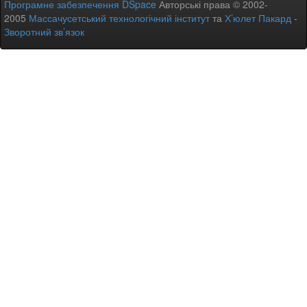
Програмне забезпечення DSpace
Авторські права © 2002-
2005
Массачусетський технологічний інститут
та
Х’юлет Пакард
-
Зворотний зв’язок