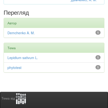
Перегляд
Автор
Demchenko A. M.
1
Тема
Lepidium sativum L.
1
phytotest
1
Тема від