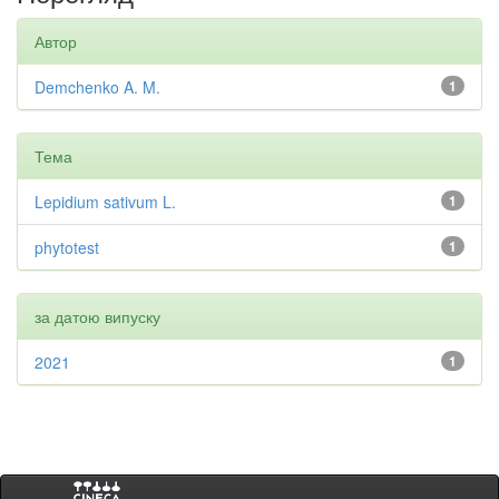
Автор
Demchenko A. M.
1
Тема
Lepidium sativum L.
1
phytotest
1
за датою випуску
2021
1