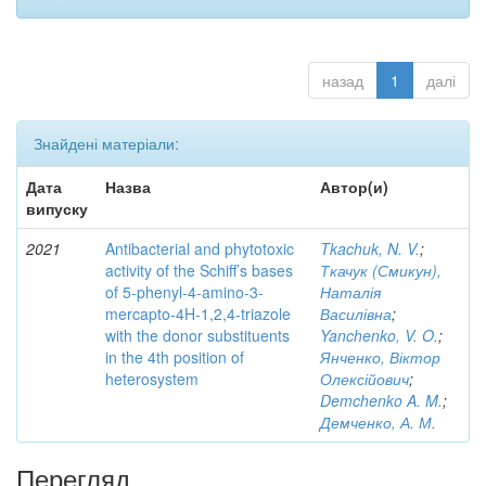
назад
1
далі
Знайдені матеріали:
Дата
Назва
Автор(и)
випуску
2021
Antibacterial and phytotoxic
Tkachuk, N. V.
;
activity of the Schiff’s bases
Ткачук (Смикун),
of 5-phenyl-4-amino-3-
Наталія
mercapto-4H-1,2,4-triazole
Василівна
;
with the donor substituents
Yanchenko, V. O.
;
in the 4th position of
Янченко, Віктор
heterosystem
Олексійович
;
Demchenko A. M.
;
Демченко, А. М.
Перегляд