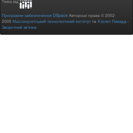
Тема від
Програмне забезпечення DSpace
Авторські права © 2002-
2005
Массачусетський технологічний інститут
та
Х’юлет Пакард
-
Зворотний зв’язок