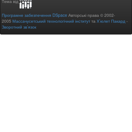
Тема від
Програмне забезпечення DSpace
Авторські права © 2002-
2005
Массачусетський технологічний інститут
та
Х’юлет Пакард
-
Зворотний зв’язок