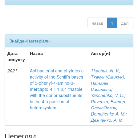
назад
1
далі
Знайдені матеріали:
Дата
Назва
Автор(и)
випуску
2021
Antibacterial and phytotoxic
Tkachuk, N. V.
;
activity of the Schiff’s bases
Ткачук (Смикун),
of 5-phenyl-4-amino-3-
Наталія
mercapto-4H-1,2,4-triazole
Василівна
;
with the donor substituents
Yanchenko, V. O.
;
in the 4th position of
Янченко, Віктор
heterosystem
Олексійович
;
Demchenko A. M.
;
Демченко, А. М.
Перегляд