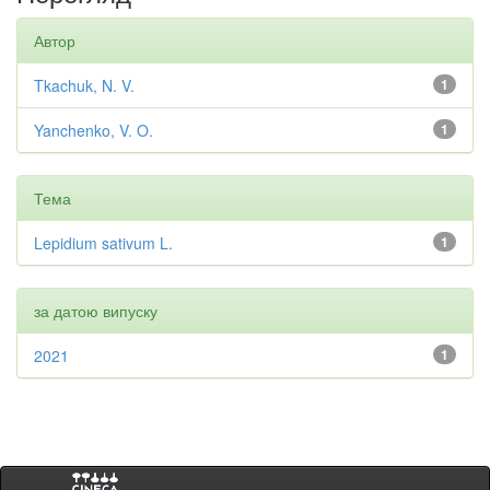
Автор
Tkachuk, N. V.
1
Yanchenko, V. O.
1
Тема
Lepidium sativum L.
1
за датою випуску
2021
1