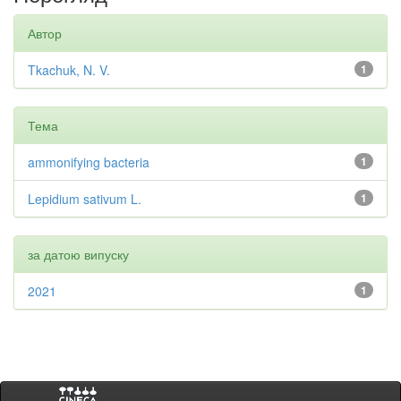
Автор
Tkachuk, N. V.
1
Тема
ammonifying bacteria
1
Lepidium sativum L.
1
за датою випуску
2021
1