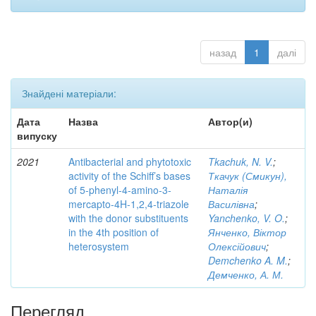
назад
1
далі
Знайдені матеріали:
Дата
Назва
Автор(и)
випуску
2021
Antibacterial and phytotoxic
Tkachuk, N. V.
;
activity of the Schiff’s bases
Ткачук (Смикун),
of 5-phenyl-4-amino-3-
Наталія
mercapto-4H-1,2,4-triazole
Василівна
;
with the donor substituents
Yanchenko, V. O.
;
in the 4th position of
Янченко, Віктор
heterosystem
Олексійович
;
Demchenko A. M.
;
Демченко, А. М.
Перегляд