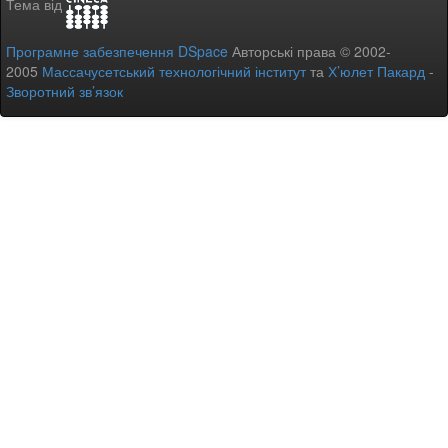
Тема від
Програмне забезпечення DSpace
Авторські права © 2002-
2005
Массачусетський технологічний інститут
та
Х’юлет Пакард
-
Зворотний зв’язок