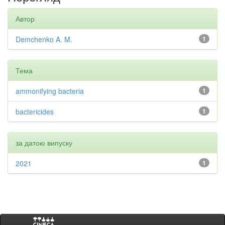
Автор
Demchenko A. M.
1
Тема
ammonifying bacteria
1
bactericides
1
за датою випуску
2021
1