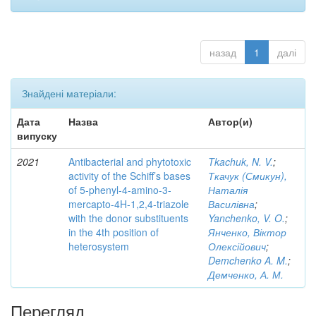
назад
1
далі
Знайдені матеріали:
Дата
Назва
Автор(и)
випуску
2021
Antibacterial and phytotoxic
Tkachuk, N. V.
;
activity of the Schiff’s bases
Ткачук (Смикун),
of 5-phenyl-4-amino-3-
Наталія
mercapto-4H-1,2,4-triazole
Василівна
;
with the donor substituents
Yanchenko, V. O.
;
in the 4th position of
Янченко, Віктор
heterosystem
Олексійович
;
Demchenko A. M.
;
Демченко, А. М.
Перегляд