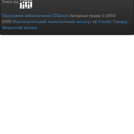
Тема від
Програмне забезпечення DSpace
Авторські права © 2002-
2005
Массачусетський технологічний інститут
та
Х’юлет Пакард
-
Зворотний зв’язок