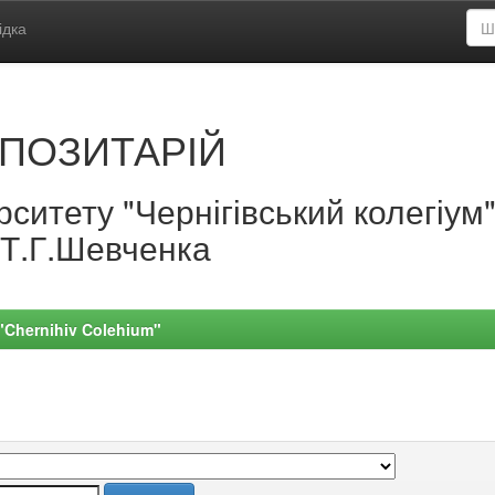
ідка
ПОЗИТАРІЙ
ситету "Чернігівський колегіум
.Т.Г.Шевченка
 "Chernihiv Colehium"