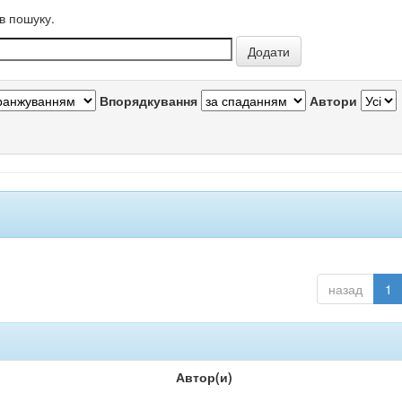
в пошуку.
Впорядкування
Автори
назад
1
Автор(и)