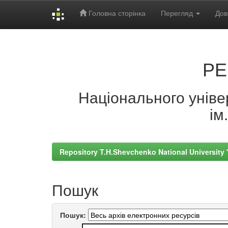
Головна сторінка
Перегляд
Дов
Skip
navigation
РЕ
Національного універ
ім
Repository T.H.Shevchenko National University
Пошук
Пошук: