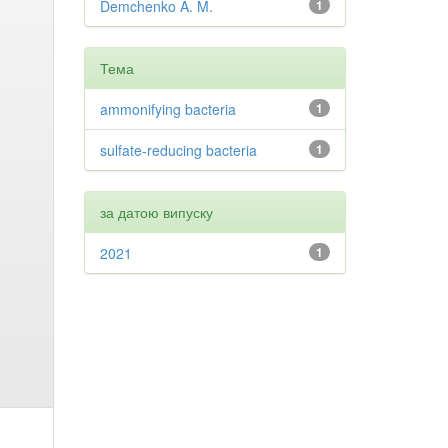
Demchenko A. M.
1
Тема
ammonifying bacteria
1
sulfate-reducing bacteria
1
за датою випуску
2021
1