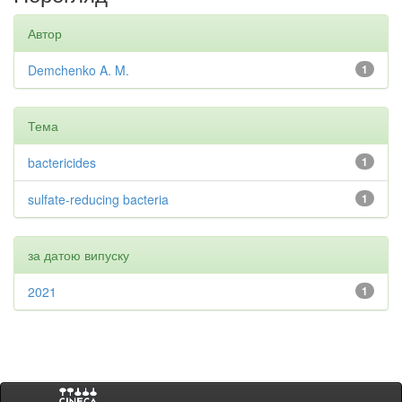
Автор
Demchenko A. M.
1
Тема
bactericides
1
sulfate-reducing bacteria
1
за датою випуску
2021
1