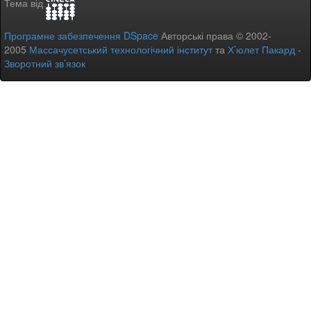
Тема від
Програмне забезпечення DSpace
Авторські права © 2002-
2005
Массачусетський технологічний інститут
та
Х’юлет Пакард
-
Зворотний зв’язок