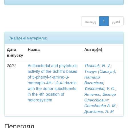
назад
1
далі
Знайдені матеріали:
Дата
Назва
Автор(и)
випуску
2021
Antibacterial and phytotoxic
Tkachuk, N. V.
;
activity of the Schiff’s bases
Ткачук (Смикун),
of 5-phenyl-4-amino-3-
Наталія
mercapto-4H-1,2,4-triazole
Василівна
;
with the donor substituents
Yanchenko, V. O.
;
in the 4th position of
Янченко, Віктор
heterosystem
Олексійович
;
Demchenko A. M.
;
Демченко, А. М.
Перегляд