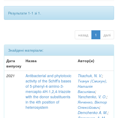
Результати 1-1 зі 1.
назад
1
далі
Знайдені матеріали:
Дата
Назва
Автор(и)
випуску
2021
Antibacterial and phytotoxic
Tkachuk, N. V.
;
activity of the Schiff’s bases
Ткачук (Смикун),
of 5-phenyl-4-amino-3-
Наталія
mercapto-4H-1,2,4-triazole
Василівна
;
with the donor substituents
Yanchenko, V. O.
;
in the 4th position of
Янченко, Віктор
heterosystem
Олексійович
;
Demchenko A. M.
;
Демченко, А. М.