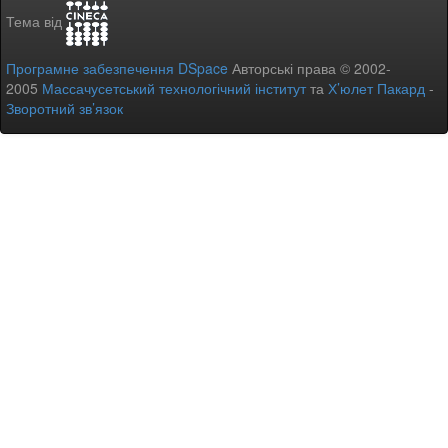
Тема від
Програмне забезпечення DSpace
Авторські права © 2002-
2005
Массачусетський технологічний інститут
та
Х’юлет Пакард
-
Зворотний зв’язок