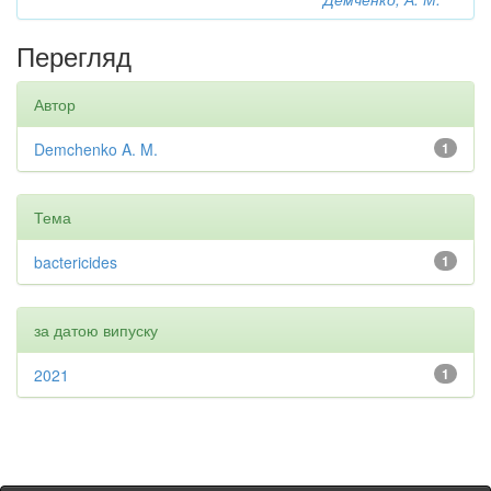
Перегляд
Автор
Demchenko A. M.
1
Тема
bactericides
1
за датою випуску
2021
1