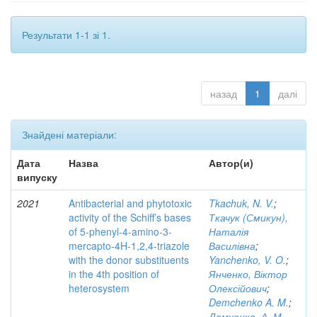
Результати 1-1 зі 1.
назад
1
далі
Знайдені матеріали:
Дата
Назва
Автор(и)
випуску
2021
Antibacterial and phytotoxic
Tkachuk, N. V.
;
activity of the Schiff’s bases
Ткачук (Смикун),
of 5-phenyl-4-amino-3-
Наталія
mercapto-4H-1,2,4-triazole
Василівна
;
with the donor substituents
Yanchenko, V. O.
;
in the 4th position of
Янченко, Віктор
heterosystem
Олексійович
;
Demchenko A. M.
;
Демченко, А. М.