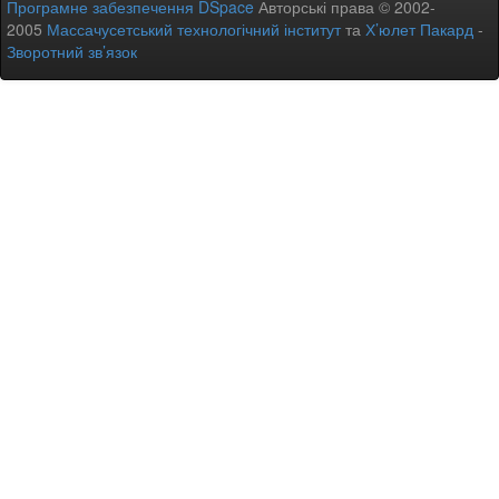
Програмне забезпечення DSpace
Авторські права © 2002-
2005
Массачусетський технологічний інститут
та
Х’юлет Пакард
-
Зворотний зв’язок