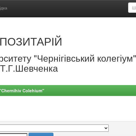
ідка
ПОЗИТАРІЙ
ситету "Чернігівський колегіум
.Т.Г.Шевченка
 "Chernihiv Colehium"