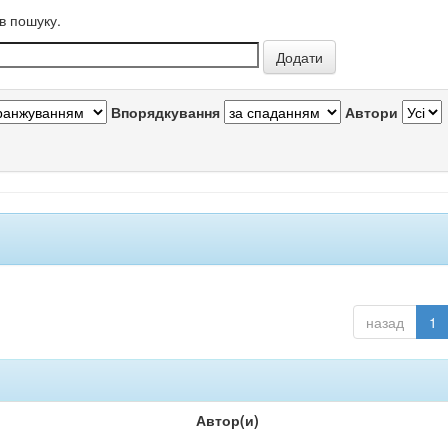
в пошуку.
Впорядкування
Автори
назад
1
Автор(и)