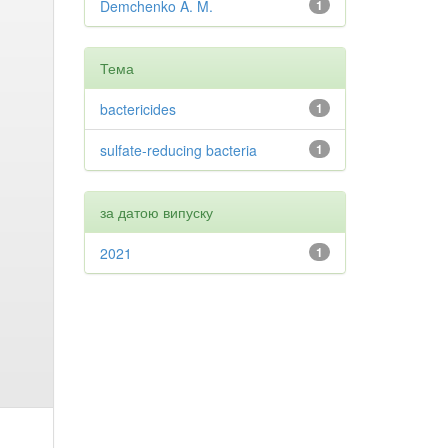
Demchenko A. M.
1
Тема
bactericides
1
sulfate-reducing bacteria
1
за датою випуску
2021
1