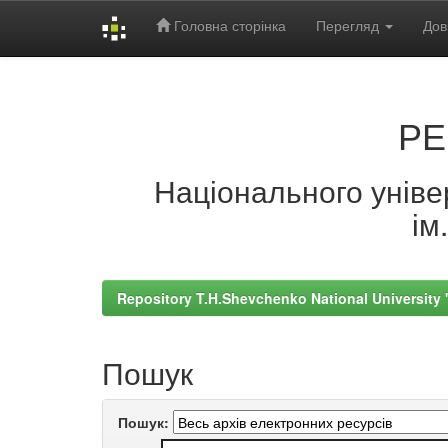
Головна сторінка
Перегляд
Дов
Skip
navigation
РЕ
Національного універ
ім
Repository T.H.Shevchenko National University
Пошук
Пошук: