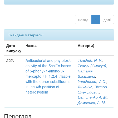
назад
1
далі
Знайдені матеріали:
Дата
Назва
Автор(и)
випуску
2021
Antibacterial and phytotoxic
Tkachuk, N. V.
;
activity of the Schiff’s bases
Ткачук (Смикун),
of 5-phenyl-4-amino-3-
Наталія
mercapto-4H-1,2,4-triazole
Василівна
;
with the donor substituents
Yanchenko, V. O.
;
in the 4th position of
Янченко, Віктор
heterosystem
Олексійович
;
Demchenko A. M.
;
Демченко, А. М.
Перегляд