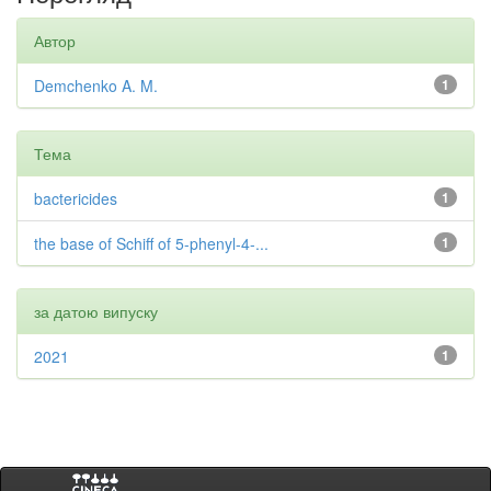
Автор
Demchenko A. M.
1
Тема
bactericides
1
the base of Schiff of 5-phenyl-4-...
1
за датою випуску
2021
1