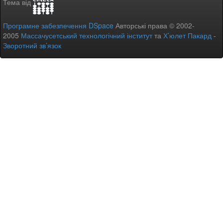
Тема від
Програмне забезпечення DSpace
Авторські права © 2002-
2005
Массачусетський технологічний інститут
та
Х’юлет Пакард
-
Зворотний зв’язок