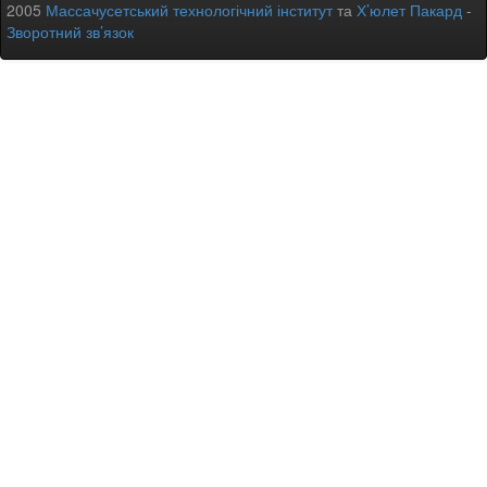
2005
Массачусетський технологічний інститут
та
Х’юлет Пакард
-
Зворотний зв’язок