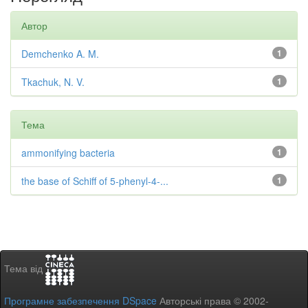
Автор
Demchenko A. M.
1
Tkachuk, N. V.
1
Тема
ammonifying bacteria
1
the base of Schiff of 5-phenyl-4-...
1
Тема від
Програмне забезпечення DSpace
Авторські права © 2002-