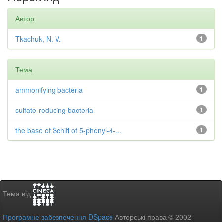
Автор
Tkachuk, N. V.
1
Тема
ammonifying bacteria
1
sulfate-reducing bacteria
1
the base of Schiff of 5-phenyl-4-...
1
Тема від
Програмне забезпечення DSpace
Авторські права © 2002-