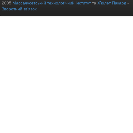
2005
Массачусетський технологічний інститут
та
Х’юлет Пакард
-
Зворотний зв’язок