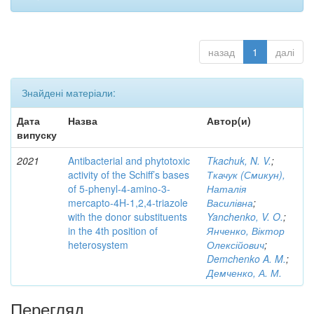
назад
1
далі
Знайдені матеріали:
Дата
Назва
Автор(и)
випуску
2021
Antibacterial and phytotoxic
Tkachuk, N. V.
;
activity of the Schiff’s bases
Ткачук (Смикун),
of 5-phenyl-4-amino-3-
Наталія
mercapto-4H-1,2,4-triazole
Василівна
;
with the donor substituents
Yanchenko, V. O.
;
in the 4th position of
Янченко, Віктор
heterosystem
Олексійович
;
Demchenko A. M.
;
Демченко, А. М.
Перегляд